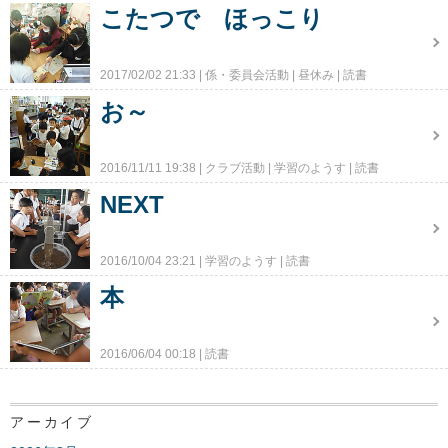
こたつで ほっこり
2017/02/02 21:33
係・委員会活動
昼休み
読書
お～
2016/11/11 19:38
クラブ活動
学習のようす
読書
NEXT
2016/10/04 23:21
学習のようす
読書
本
2016/06/04 00:18
読書
アーカイブ