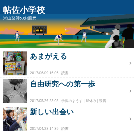
帖佐小学校
米山薬師のお膝元
あまがえる
2017/06/09 16:05
読書
自由研究への第一歩
2017/05/26 23:03
学習のようす
昼休み
読書
新しい出会い
2017/04/28 14:39
読書