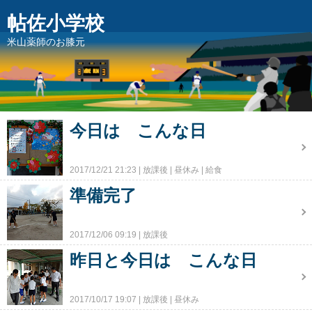
帖佐小学校
米山薬師のお膝元
今日は こんな日
2017/12/21 21:23
放課後
昼休み
給食
準備完了
2017/12/06 09:19
放課後
昨日と今日は こんな日
2017/10/17 19:07
放課後
昼休み