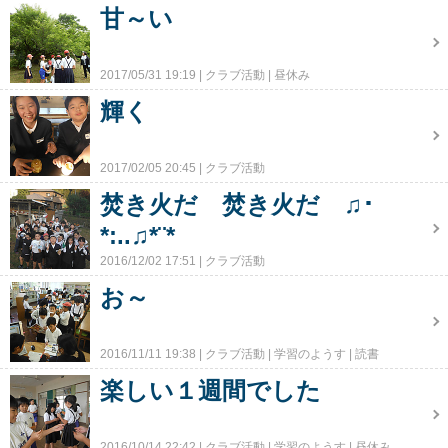
甘～い
2017/05/31 19:19
クラブ活動
昼休み
輝く
2017/02/05 20:45
クラブ活動
焚き火だ 焚き火だ ♫･
*:..♫*¨*
2016/12/02 17:51
クラブ活動
お～
2016/11/11 19:38
クラブ活動
学習のようす
読書
楽しい１週間でした
2016/10/14 22:42
クラブ活動
学習のようす
昼休み