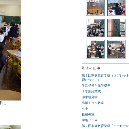
最近の記事
第３回家庭教育学級（タブレッ
習について）
生活指導と保健指導
１学期終業式
浄水場見学
手に
情報モラル教室
七夕
租税教室
学級ＰＴＡ
第２回家庭教育学級「コーヒー