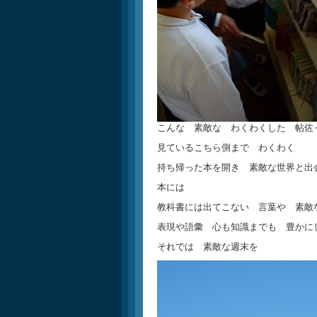
こんな 素敵な わくわくした 帖佐
見ているこちら側まで わくわく
持ち帰った本を開き 素敵な世界と出
本には
教科書には出てこない 言葉や 素敵
表現や語彙 心も知識までも 豊かに
それでは 素敵な週末を