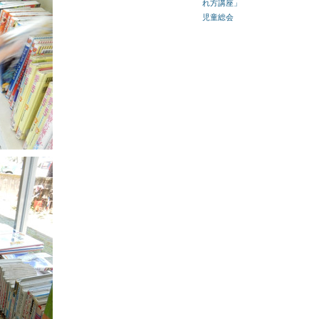
れ方講座」
児童総会