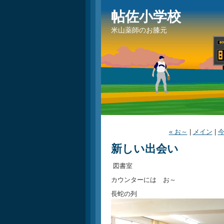
帖佐小学校
米山薬師のお膝元
« お～
|
メイン
|
今
新しい出会い
図書室
カウンターには お～
長蛇の列