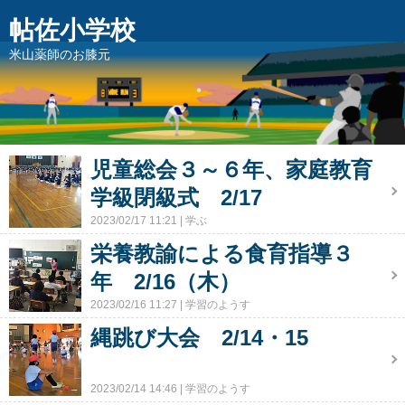
帖佐小学校
米山薬師のお膝元
児童総会３～６年、家庭教育
学級閉級式 2/17
2023/02/17 11:21
学ぶ
栄養教諭による食育指導３
年 2/16（木）
2023/02/16 11:27
学習のようす
縄跳び大会 2/14・15
2023/02/14 14:46
学習のようす