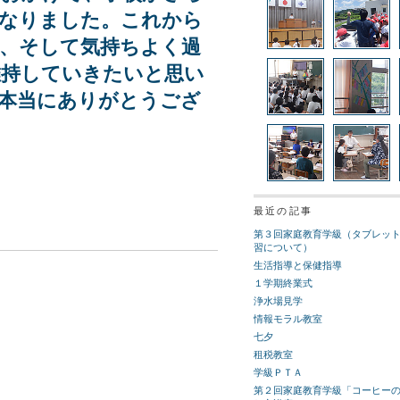
になりました。これから
、そして気持ちよく過
維持していきたいと思い
本当にありがとうござ
最近の記事
第３回家庭教育学級（タブレッ
習について）
生活指導と保健指導
１学期終業式
浄水場見学
情報モラル教室
七夕
租税教室
学級ＰＴＡ
第２回家庭教育学級「コーヒー