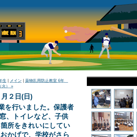
年生
|
メイン
|
薬物乱用防止教室 6年
4（火） »
月２日(日)
業を行いました。保護者
窓、トイレなど、子供
い箇所をきれいにしてい
のおかげで、学校がさら