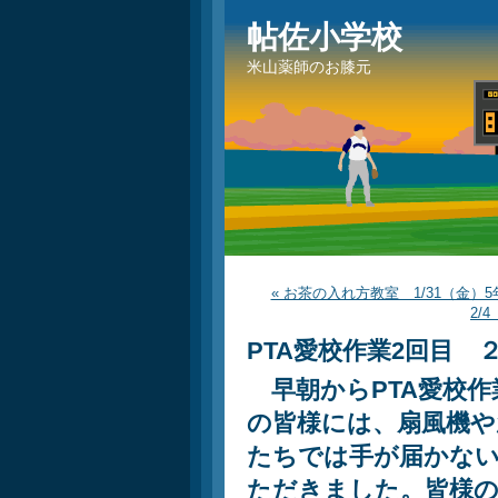
帖佐小学校
米山薬師のお膝元
« お茶の入れ方教室 1/31（金）5
2/
PTA愛校作業2回目 ２
早朝からPTA愛校作
の皆様には、扇風機や
たちでは手が届かな
ただきました。皆様