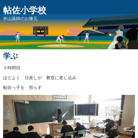
帖佐小学校
米山薬師のお膝元
学ぶ
５時間目
ほどよく 日差しが 教室に差し込み
帖佐っ子を 照らす