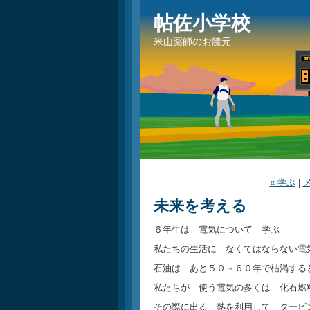
帖佐小学校
米山薬師のお膝元
« 学ぶ
|
未来を考える
６年生は 電気について 学ぶ
私たちの生活に なくてはならない電
石油は あと５０～６０年で枯渇する
私たちが 使う電気の多くは 化石燃
その際に出る 熱を利用して タービ