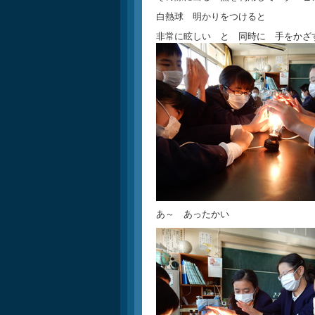
白熱球 明かりをつけると
非常に眩しい と 同時に 手をかざ
あ～ あったかい