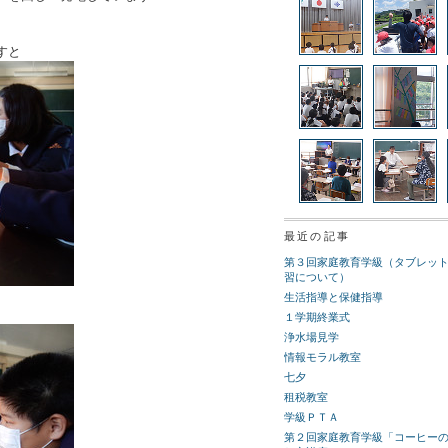
すと
最近の記事
第３回家庭教育学級（タブレッ
習について）
生活指導と保健指導
１学期終業式
浄水場見学
情報モラル教室
七夕
租税教室
学級ＰＴＡ
第２回家庭教育学級「コーヒー