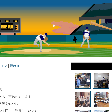
メイン
|
憧れ »
気
とも 言われています
料等を燃やし
ンを回し 発電しています