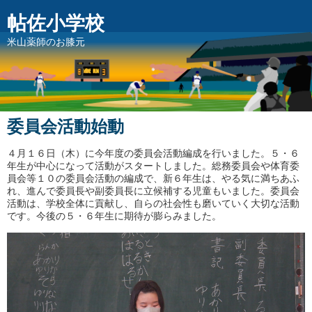
帖佐小学校
米山薬師のお膝元
委員会活動始動
４月１６日（木）に今年度の委員会活動編成を行いました。５・６
年生が中心になって活動がスタートしました。総務委員会や体育委
員会等１０の委員会活動の編成で、新６年生は、やる気に満ちあふ
れ、進んで委員長や副委員長に立候補する児童もいました。委員会
活動は、学校全体に貢献し、自らの社会性も磨いていく大切な活動
です。今後の５・６年生に期待が膨らみました。