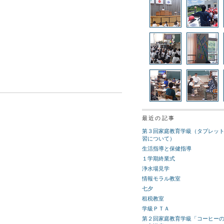
最近の記事
第３回家庭教育学級（タブレッ
習について）
生活指導と保健指導
１学期終業式
浄水場見学
情報モラル教室
七夕
租税教室
学級ＰＴＡ
第２回家庭教育学級「コーヒー