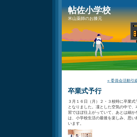
帖佐小学校
米山薬師のお膝元
« 委員会活動引
卒業式予行
３月１６日（月）２・３校時に卒業式
となりました。凜とした空気の中で、
習でほぼ仕上がっていて、あとは細か
は、小学校生活の最後を楽しみ、思い
います。