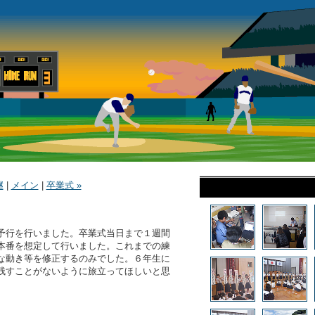
継
|
メイン
|
卒業式 »
予行を行いました。卒業式当日まで１週間
本番を想定して行いました。これまでの練
な動き等を修正するのみでした。６年生に
残すことがないように旅立ってほしいと思