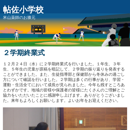
帖佐小学校
米山薬師のお膝元
２学期終業式
１２月２４日（水）に２学期終業式を行いました。１年生、３年
生、５年生の児童が原稿を暗記して、２学期の振り返りを発表する
ことができました。また、生徒指導部と保健部から冬休みの過ごし
方について確認を行いました。２学期は多くの行事があり、学習・
運動・生活全てにおいて成長が見られました。今年も残すところあ
とわずかです。地域の皆様や保護者の皆様にたくさんのご理解とご
協力をいただいたことに感謝申し上げます。ありがとうございまし
た。来年もよろしくお願いします。よいお年をお迎えください。