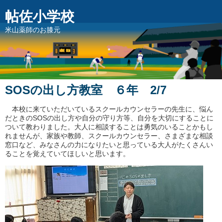
帖佐小学校
米山薬師のお膝元
SOSの出し方教室 ６年 2/7
本校に来ていただいているスクールカウンセラーの先生に、悩ん
だときのSOSの出し方や自分の守り方等、自分を大切にすることに
ついて教わりました。大人に相談することは勇気のいることかもし
れませんが、家族や教師、スクールカウンセラー、さまざまな相談
窓口など、みなさんの力になりたいと思っている大人がたくさんい
ることを覚えていてほしいと思います。