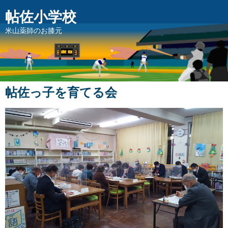
帖佐小学校
米山薬師のお膝元
帖佐っ子を育てる会