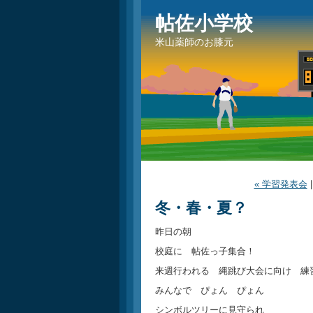
帖佐小学校
米山薬師のお膝元
« 学習発表会
冬・春・夏？
昨日の朝
校庭に 帖佐っ子集合！
来週行われる 縄跳び大会に向け 練
みんなで ぴょん ぴょん
シンボルツリーに見守られ