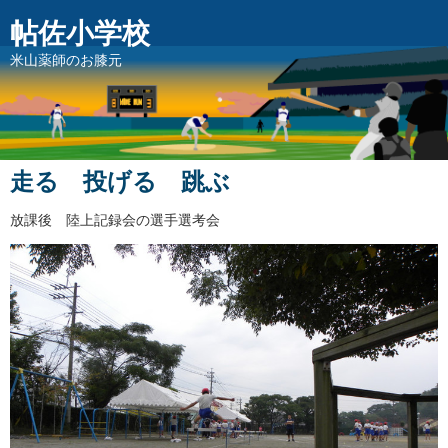
帖佐小学校
米山薬師のお膝元
走る 投げる 跳ぶ
放課後 陸上記録会の選手選考会